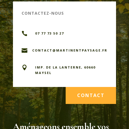
CONTACTEZ-NOUS

07 77 73 50 27

CONTACT@MARTINENTPAYSAGE.FR

IMP. DE LA LANTERNE, 60660
MAYSEL
CONTACT
Aménageons ensemble vos